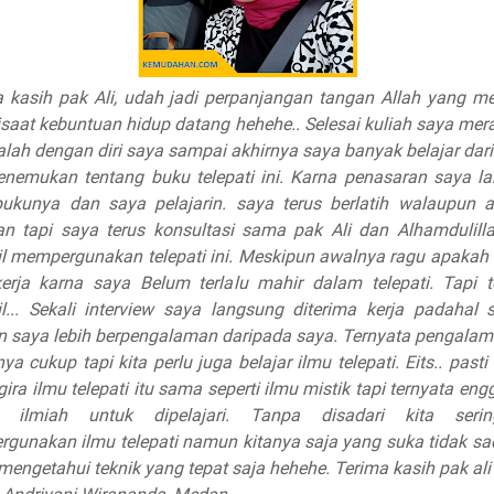
a kasih pak Ali, udah jadi perpanjangan tangan Allah yang m
isaat kebuntuan hidup datang hehehe.. Selesai kuliah saya mer
alah dengan diri saya sampai akhirnya saya banyak belajar dari
nemukan tentang buku telepati ini. Karna penasaran saya l
bukunya dan saya pelajarin. saya terus berlatih walaupun 
tan tapi saya terus konsultasi sama pak Ali dan Alhamdulill
il mempergunakan telepati ini. Meskipun awalnya ragu apakah t
kerja karna saya Belum terlalu mahir dalam telepati. Tapi t
il... Sekali interview saya langsung diterima kerja padahal s
n saya lebih berpengalaman daripada saya. Ternyata pengalam
ya cukup tapi kita perlu juga belajar ilmu telepati. Eits.. past
ira ilmu telepati itu sama seperti ilmu mistik tapi ternyata en
t ilmiah untuk dipelajari. Tanpa disadari kita seri
gunakan ilmu telepati namun kitanya saja yang suka tidak sa
engetahui teknik yang tepat saja hehehe. Terima kasih pak ali