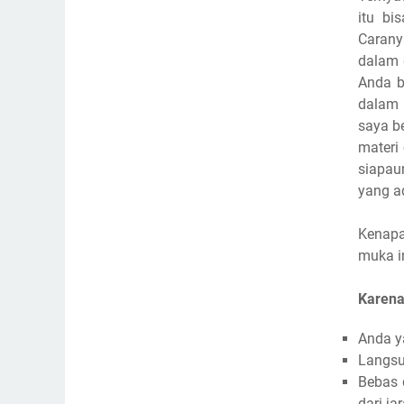
itu bi
Carany
dalam 
Anda b
dalam 
saya b
materi
siapau
yang ad
Kenapa
muka i
Karen
Anda y
Langsu
Bebas 
dari j