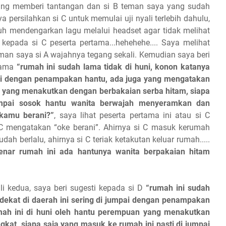
yang memberi tantangan dan si B teman saya yang sudah
a persilahkan si C untuk memulai uji nyali terlebih dahulu,
h mendengarkan lagu melalui headset agar tidak melihat
epada si C peserta pertama...hehehehe.... Saya melihat
eman saya si A wajahnya tegang sekali. Kemudian saya beri
rtama
“rumah ini sudah lama tidak di huni, konon katanya
mpai dengan penampakan hantu, ada juga yang mengatakan
n yang menakutkan dengan berbakaian serba hitam, siapa
umpai sosok hantu wanita berwajah menyeramkan dan
 kamu berani?”
, saya lihat peserta pertama ini atau si C
C mengatakan “oke berani”. Ahirnya si C masuk kerumah
dah berlalu, ahirnya si C teriak ketakutan keluar rumah.....
enar rumah ini ada hantunya wanita berpakaian hitam
ali kedua, saya beri sugesti kepada si D
“rumah ini sudah
 dekat di daerah ini sering di jumpai dengan penampakan
ah ini di huni oleh hantu perempuan yang menakutkan
at, siapa saja yang masuk ke rumah ini pasti di jumpai