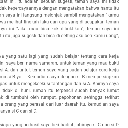
at ini, itu adalah sebuah sugesti, teman saya ini tidak
dak kepercayaannya dengan mengatakan bahwa hantu itu
Teman saya ini langsung melonjak sambil mengatakan “kamu
ertawa melihat tingkah laku dan apa yang di ucapakan teman
ya ini “Jika mau bisa kok dibuktikan”, teman saya ini
 itu juga sugesti dan bisa di setting aku beri kamu uang”,
 yang satu lagi yang sudah belajar tentang cara kerja
a ini saya beri nama samaran, untuk teman yang mau bukti
i A, dan untuk teman saya yang sudah belajar cara kerja
nama si B ya.... Kemudian saya dengan si B mempersiapkan
pas untuk mengeksekusi tantangan dari si A. Ahirnya saya
dak di huni, rumah itu terpencil sudah banyak lumut
k di tumbuhi oleh rumput, pepohonan sehingga terlihat
a orang yang berasal dari luar daerah itu, kemudian saya
nya si C dan si D.
 siapa yang berhasil saya beri hadiah, ahirnya si C dan si D