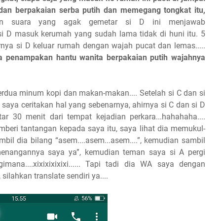
an berpakaian serba putih dan memegang tongkat itu,
suara yang agak gemetar si D ini menjawab
a si D masuk kerumah yang sudah lama tidak di huni itu. 5
hirnya si D keluar rumah dengan wajah pucat dan lemas.....
a penampakan hantu wanita berpakaian putih wajahnya
berdua minum kopi dan makan-makan.... Setelah si C dan si
 saya ceritakan hal yang sebenarnya, ahirnya si C dan si D
r 30 menit dari tempat kejadian perkara...hahahaha....
beri tantangan kepada saya itu, saya lihat dia memukul-
il dia bilang “asem....asem...asem....”, kemudian sambil
menangannya saya ya”, kemudian teman saya si A pergi
na....xixixixixixi...... Tapi tadi dia WA saya dengan
ilahkan translate sendiri ya....