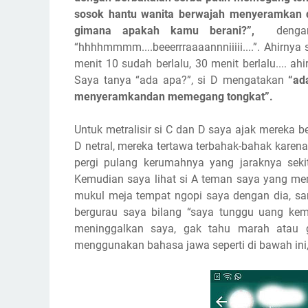
sosok hantu wanita berwajah menyeramkan d
gimana apakah kamu berani?”,
dengan 
“hhhhmmmm....beeerrraaaannniiiii....”. Ahirny
menit 10 sudah berlalu, 30 menit berlalu.... a
Saya tanya “ada apa?”, si D mengatakan
“ad
menyeramkandan memegang tongkat”.
Untuk metralisir si C dan D saya ajak mereka 
D netral, mereka tertawa terbahak-bahak karena
pergi pulang kerumahnya yang jaraknya sekita
Kemudian saya lihat si A teman saya yang mem
mukul meja tempat ngopi saya dengan dia, samb
bergurau saya bilang “saya tunggu uang ke
meninggalkan saya, gak tahu marah atau gima
menggunakan bahasa jawa seperti di bawah ini, s