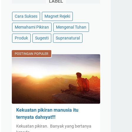
LABEL
Cara Sukses
Magnet Rejeki
Memahami Pikiran
Mengenal Tuhan
Produk
Sugesti
Supranatural
POSTINGAN POPULER
Kekuatan pikiran manusia itu
ternyata dahsyat!!!
Kekuatan pikiran. Banyak yang bertanya