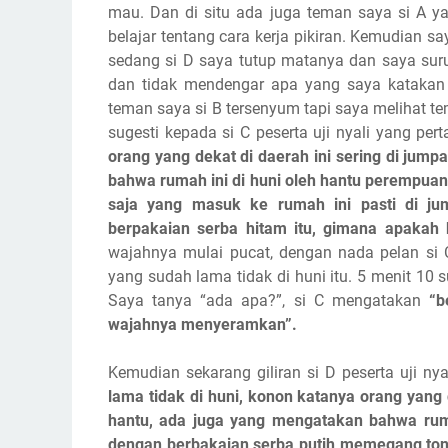
mau. Dan di situ ada juga teman saya si A 
belajar tentang cara kerja pikiran. Kemudian say
sedang si D saya tutup matanya dan saya suru
dan tidak mendengar apa yang saya katakan k
teman saya si B tersenyum tapi saya melihat t
sugesti kepada si C peserta uji nyali yang pe
orang yang dekat di daerah ini sering di ju
bahwa rumah ini di huni oleh hantu perempua
saja yang masuk ke rumah ini pasti di j
berpakaian serba hitam itu, gimana apakah
wajahnya mulai pucat, dengan nada pelan si 
yang sudah lama tidak di huni itu. 5 menit 10 su
Saya tanya “ada apa?”, si C mengatakan
“b
wajahnya menyeramkan”.
Kemudian sekarang giliran si D peserta uji ny
lama tidak di huni, konon katanya orang yang
hantu, ada juga yang mengatakan bahwa rum
dengan berbakaian serba putih memegang tongk